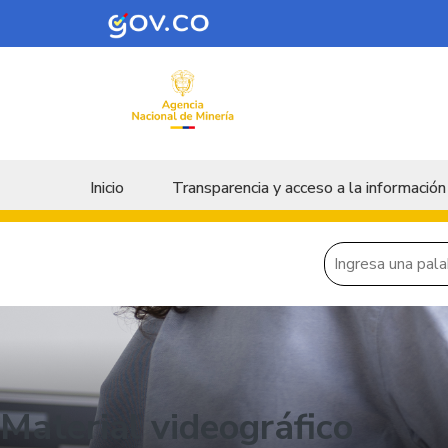
Skip to main content
Menu principal
Inicio
Transparencia y acceso a la información
Material videográfico