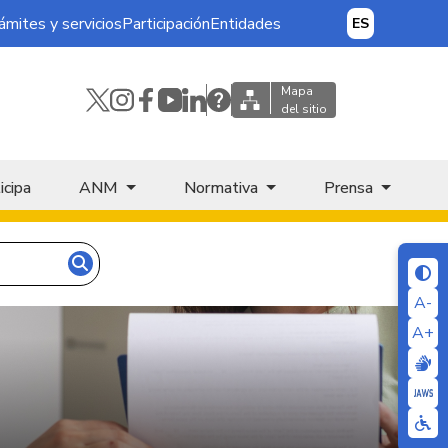
ámites y servicios
Participación
Entidades
ES
Mapa
del sitio
icipa
ANM
Normativa
Prensa
A-
A+