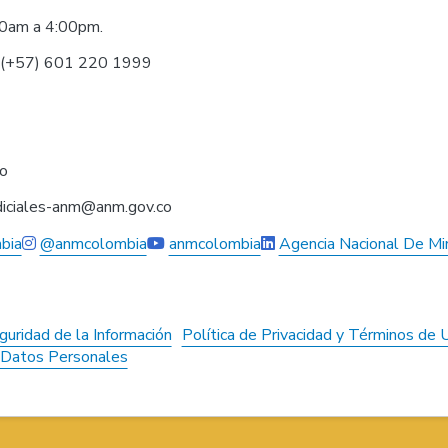
30am a 4:00pm.
0 (+57) 601 220 1999
co
judiciales-anm@anm.gov.co
bia
@anmcolombia
anmcolombia
Agencia Nacional De Mi
guridad de la Información
Política de Privacidad y Términos de 
e Datos Personales