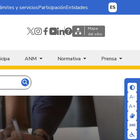
ámites y servicios
Participación
Entidades
ES
Mapa
del sitio
icipa
ANM
Normativa
Prensa
A-
A+