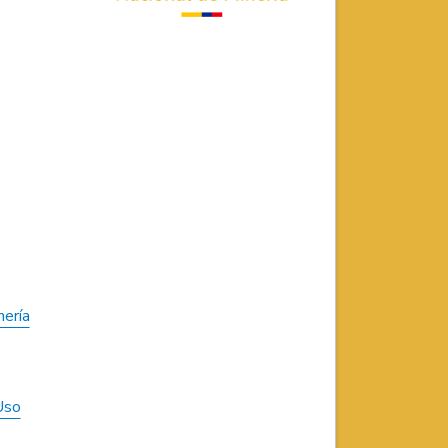
nería
Uso