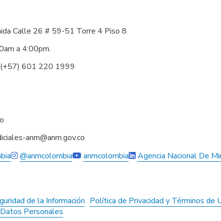
nida Calle 26 # 59-51 Torre 4 Piso 8
30am a 4:00pm.
0 (+57) 601 220 1999
co
judiciales-anm@anm.gov.co
bia
@anmcolombia
anmcolombia
Agencia Nacional De Mi
guridad de la Información
Política de Privacidad y Términos de 
e Datos Personales