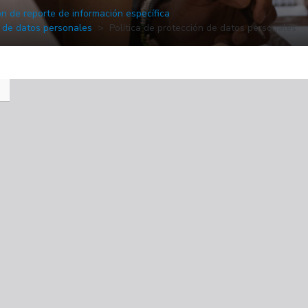
ón de reporte de información específica
n de datos personales
Política de protección de datos personales