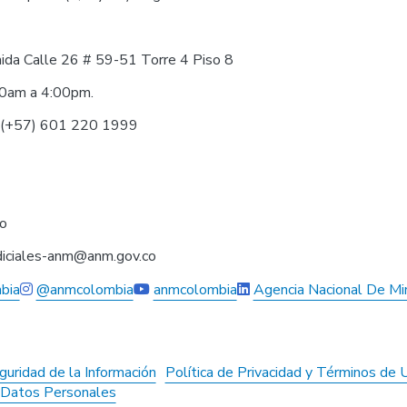
nida Calle 26 # 59-51 Torre 4 Piso 8
30am a 4:00pm.
0 (+57) 601 220 1999
co
judiciales-anm@anm.gov.co
bia
@anmcolombia
anmcolombia
Agencia Nacional De Mi
guridad de la Información
Política de Privacidad y Términos de 
e Datos Personales