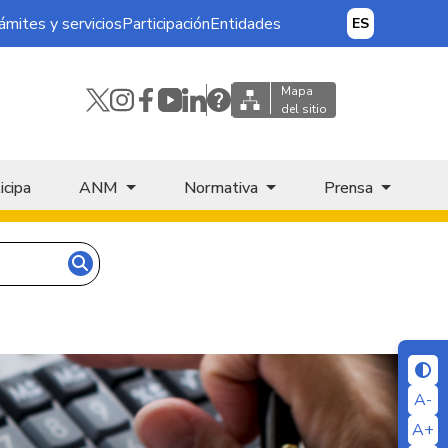
ámites y servicios
Participación
Entidades
ES
Mapa
del sitio
icipa
ANM
Normativa
Prensa
A-
A+