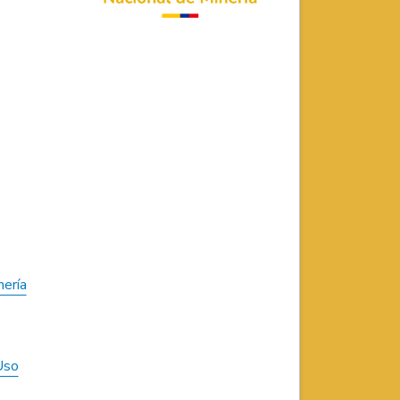
nería
Uso