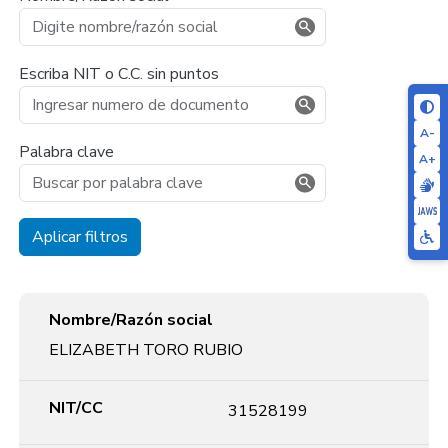
Escriba NIT o C.C. sin puntos
A-
Palabra clave
A+
Aplicar filtros
Nombre/Razón social
NIT/CC
Proceso coactivo
Título minero
No. Aviso
Fecha de publicación
Documento
Nombre/Razón social
ELIZABETH TORO RUBIO
NIT/CC
31528199