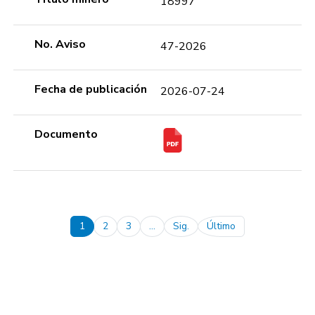
18997
No. Aviso
47-2026
Fecha de publicación
2026-07-24
Documento
Pagination
1
2
3
…
Sig.
Último
Next page
Last page