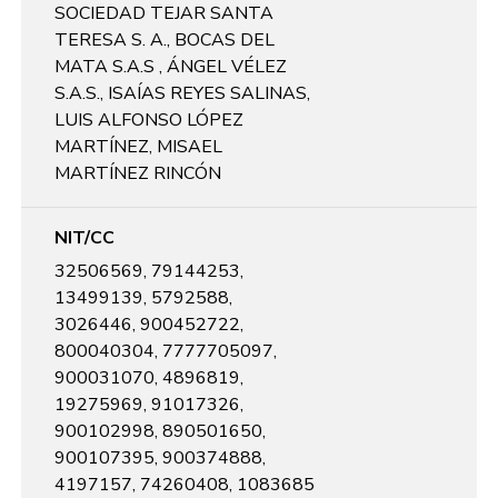
SOCIEDAD TEJAR SANTA
TERESA S. A., BOCAS DEL
MATA S.A.S , ÁNGEL VÉLEZ
S.A.S., ISAÍAS REYES SALINAS,
LUIS ALFONSO LÓPEZ
MARTÍNEZ, MISAEL
MARTÍNEZ RINCÓN
NIT/CC
32506569, 79144253,
13499139, 5792588,
3026446, 900452722,
800040304, 7777705097,
900031070, 4896819,
19275969, 91017326,
900102998, 890501650,
900107395, 900374888,
4197157, 74260408, 1083685