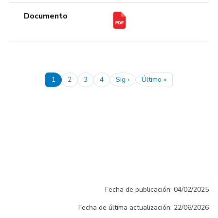
Documento
Pagination
1
2
3
4
Sig ›
Último »
Next page
Last page
Fecha de publicación: 04/02/2025
Fecha de última actualización: 22/06/2026