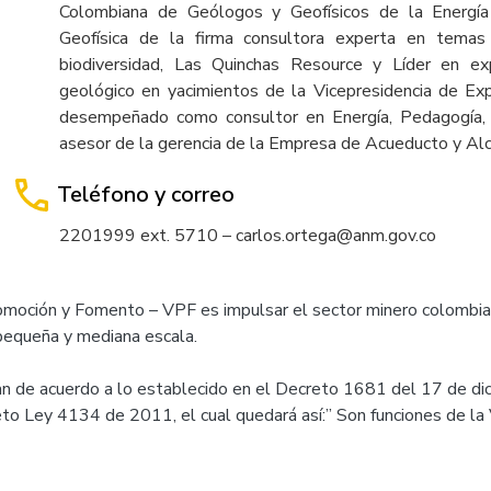
Colombiana de Geólogos y Geofísicos de la Energí
Geofísica de la firma consultora experta en temas
biodiversidad, Las Quinchas Resource y Líder en ex
geológico en yacimientos de la Vicepresidencia de Ex
desempeñado como consultor en Energía, Pedagogía, 
asesor de la gerencia de la Empresa de Acueducto y Alc
Teléfono y correo
2201999 ext. 5710 – carlos.ortega@anm.gov.co
Promoción y Fomento – VPF es impulsar el sector minero colombian
 pequeña y mediana escala.
lan de acuerdo a lo establecido en el Decreto 1681 del 17 de di
eto Ley 4134 de 2011, el cual quedará así:” Son funciones de la