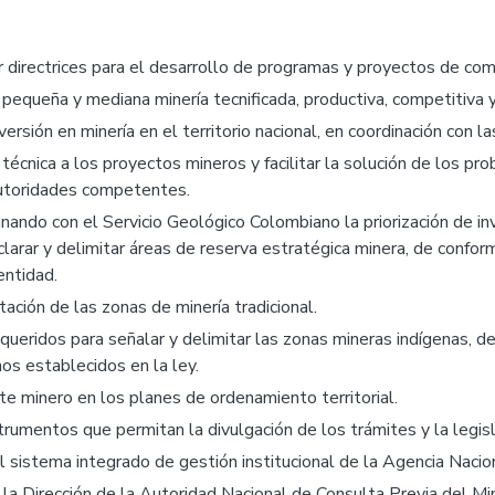
tir directrices para el desarrollo de programas y proyectos de co
a pequeña y mediana minería tecnificada, productiva, competitiva
nversión en minería en el territorio nacional, en coordinación con
técnica a los proyectos mineros y facilitar la solución de los pr
 autoridades competentes.
dinando con el Servicio Geológico Colombiano la priorización de 
larar y delimitar áreas de reserva estratégica minera, de confor
entidad.
ación de las zonas de minería tradicional.
requeridos para señalar y delimitar las zonas mineras indígenas, 
os establecidos en la ley.
e minero en los planes de ordenamiento territorial.
trumentos que permitan la divulgación de los trámites y la legisl
l sistema integrado de gestión institucional de la Agencia Nacio
a Dirección de la Autoridad Nacional de Consulta Previa del Minis