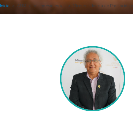
Inicio
ANM
Vicepresidencias
Vicepresidencia de Promoción 