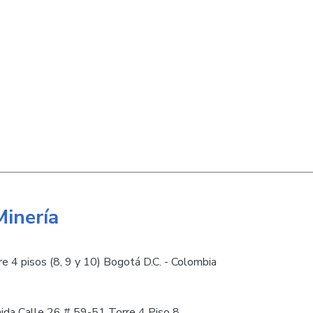
Minería
e 4 pisos (8, 9 y 10) Bogotá D.C. - Colombia
nida Calle 26 # 59-51 Torre 4 Piso 8