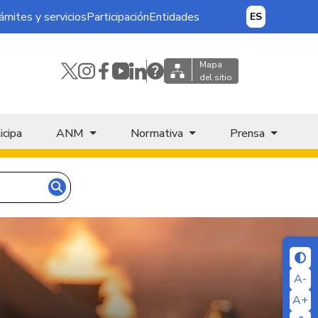
ámites y servicios
Participación
Entidades
ES
Mapa
del sitio
icipa
ANM
Normativa
Prensa
A-
A+