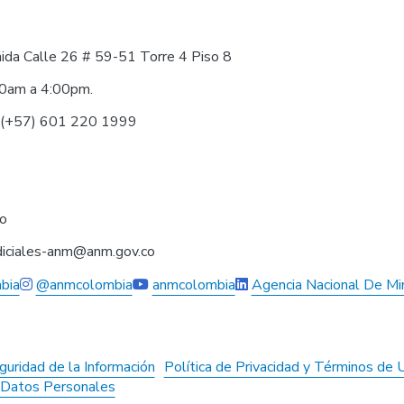
nida Calle 26 # 59-51 Torre 4 Piso 8
30am a 4:00pm.
0 (+57) 601 220 1999
co
judiciales-anm@anm.gov.co
bia
@anmcolombia
anmcolombia
Agencia Nacional De Mi
guridad de la Información
Política de Privacidad y Términos de 
e Datos Personales