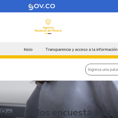
Skip to main content
Menu principal
Inicio
Transparencia y acceso a la información
Resultados encuesta temas