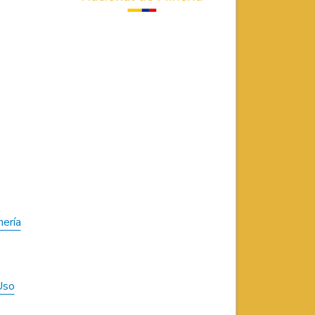
nería
Uso