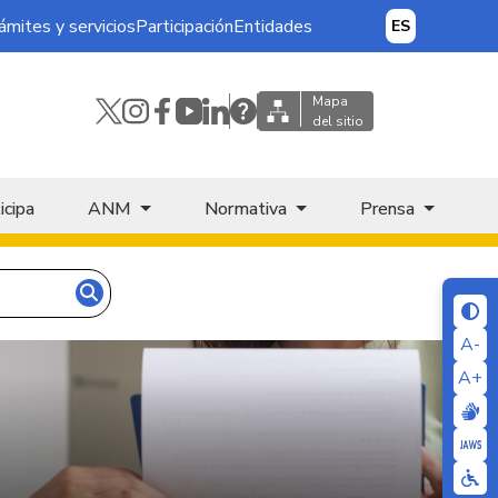
ámites y servicios
Participación
Entidades
ES
Mapa
del sitio
icipa
ANM
Normativa
Prensa
A-
A+