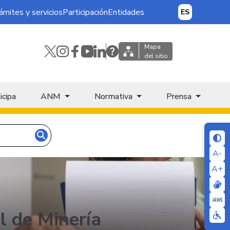
ámites y servicios
Participación
Entidades
ES
Mapa
del sitio
icipa
ANM
Normativa
Prensa
A-
A+
l de Minería