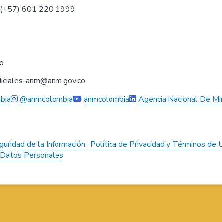
0 (+57) 601 220 1999
co
judiciales-anm@anm.gov.co
bia
@anmcolombia
anmcolombia
Agencia Nacional De Mi
guridad de la Información
Política de Privacidad y Términos de 
e Datos Personales