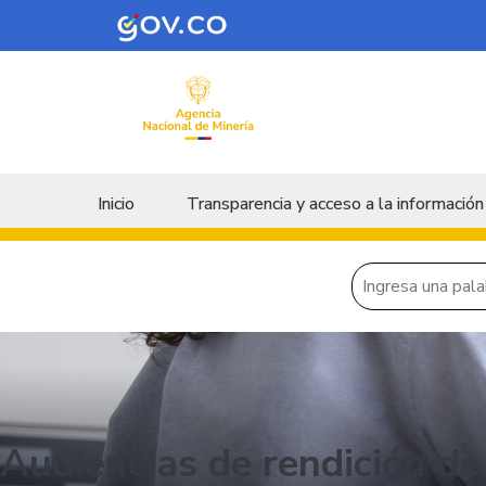
Skip to main content
Menu principal
Inicio
Transparencia y acceso a la información
Audiencias de rendición de