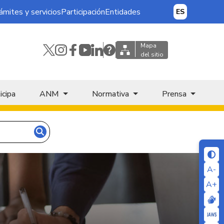
ámites y servicios
Participación
Entidades
ES
Mapa
del sitio
icipa
ANM
Normativa
Prensa
A-
A+