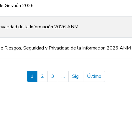
de Gestión 2026
rivacidad de la Información 2026 ANM
e Riesgos, Seguridad y Privacidad de la Información 2026 ANM
Pagination
Next page
Last page
1
2
3
…
Sig.
Último