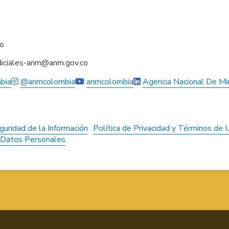
co
judiciales-anm@anm.gov.co
bia
@anmcolombia
anmcolombia
Agencia Nacional De Mi
guridad de la Información
Política de Privacidad y Términos de 
e Datos Personales