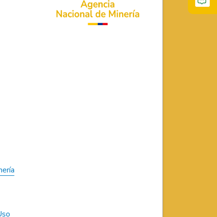
nería
Uso