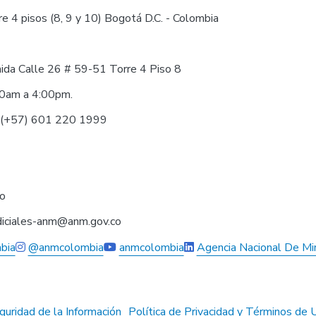
e 4 pisos (8, 9 y 10) Bogotá D.C. - Colombia
nida Calle 26 # 59-51 Torre 4 Piso 8
30am a 4:00pm.
0 (+57) 601 220 1999
co
judiciales-anm@anm.gov.co
bia
@anmcolombia
anmcolombia
Agencia Nacional De Mi
guridad de la Información
Política de Privacidad y Términos de 