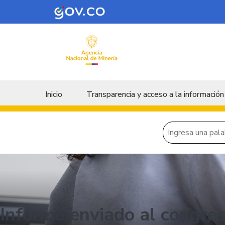
Skip to main content
Menu principal
Inicio
Transparencia y acceso a la información
Informe enviado al congre