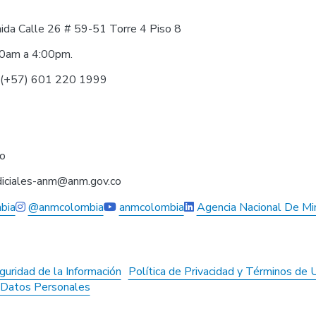
nida Calle 26 # 59-51 Torre 4 Piso 8
30am a 4:00pm.
0 (+57) 601 220 1999
co
judiciales-anm@anm.gov.co
bia
@anmcolombia
anmcolombia
Agencia Nacional De Mi
guridad de la Información
Política de Privacidad y Términos de 
e Datos Personales