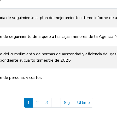
M
ría de seguimiento al plan de mejoramiento interno informe de au
e de seguimiento de arqueo a las cajas menores de la Agencia N
e del cumplimiento de normas de austeridad y eficiencia del gas
pondiente al cuarto trimestre de 2025
e de personal y costos
Pagination
Next page
Last page
1
2
3
…
Sig.
Último