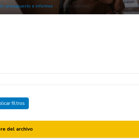
ón, presupuesto e informes
Otros informes
licar filtros
e del archivo