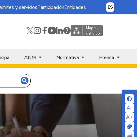
ámites y servicios
Participación
Entidades
ES
Mapa
del sitio
icipa
ANM
Normativa
Prensa
A-
A+