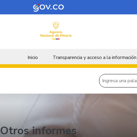
Skip to main content
Menu principal
Inicio
Transparencia y acceso a la información
Otros informes