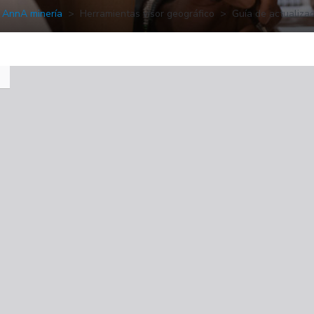
AnnA minería
Herramientas visor geográfico
Guía de actualiza