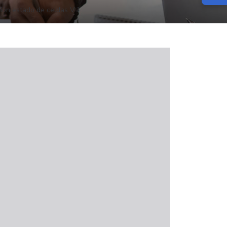
ción estado de celdas V.1