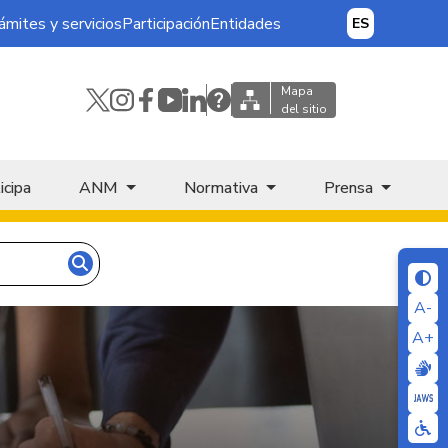
ámites y servicios
Participación
Entidades
ES
Mapa
del sitio
icipa
ANM
Normativa
Prensa
A-
A+