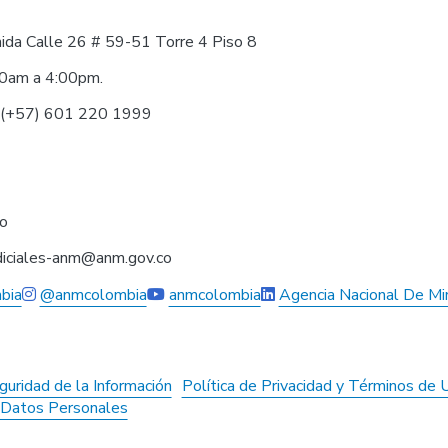
nida Calle 26 # 59-51 Torre 4 Piso 8
30am a 4:00pm.
0 (+57) 601 220 1999
co
judiciales-anm@anm.gov.co
bia
@anmcolombia
anmcolombia
Agencia Nacional De Mi
guridad de la Información
Política de Privacidad y Términos de 
e Datos Personales