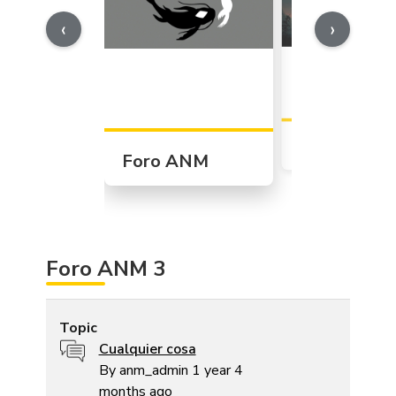
‹
›
Foro ANM 1
Foro ANM
Foro ANM 3
Topic
Replies
Last reply
Sort ascending
Topic
Normal topic
Cualquier cosa
By
anm_admin
1 year 4
months ago