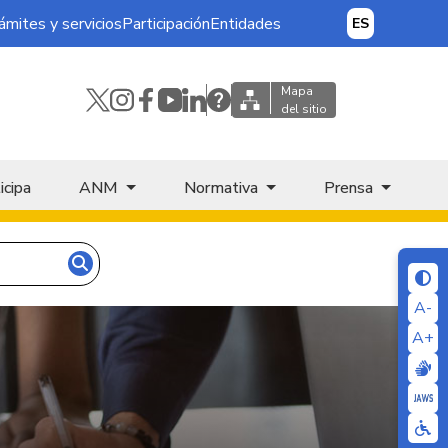
ámites y servicios
Participación
Entidades
ES
Mapa
del sitio
icipa
ANM
Normativa
Prensa
A-
A+