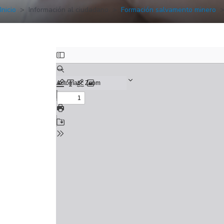
Inicio
Información al ciudadano
Formación salvamento minero