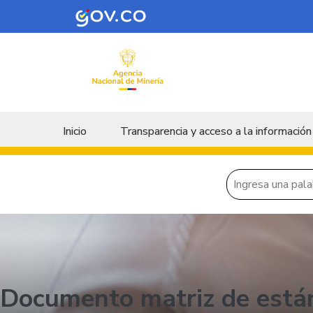
Skip to main content
Menu principal
Inicio
Transparencia y acceso a la información
Documento matriz de está