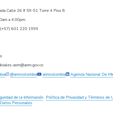
nida Calle 26 # 59-51 Torre 4 Piso 8
30am a 4:00pm.
0 (+57) 601 220 1999
co
judiciales-anm@anm.gov.co
bia
@anmcolombia
anmcolombia
Agencia Nacional De Mi
guridad de la Información
Política de Privacidad y Términos de 
e Datos Personales