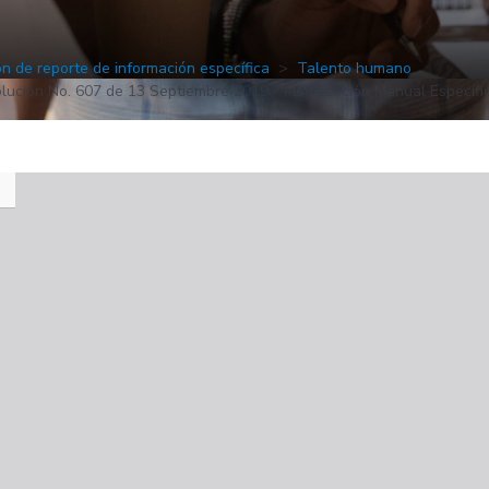
ón de reporte de información específica
Talento humano
lución No. 607 de 13 Septiembre 2019 - Modificación Manual Específi