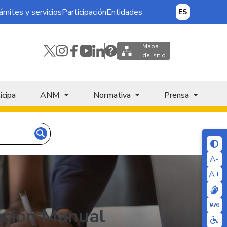
ámites y servicios
Participación
Entidades
ES
Mapa
del sitio
icipa
ANM
Normativa
Prensa
A-
A+
ación Manual