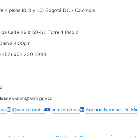
e 4 pisos (8, 9 y 10) Bogotá D.C. - Colombia
nida Calle 26 # 59-51 Torre 4 Piso 8
30am a 4:00pm.
0 (+57) 601 220 1999
co
judiciales-anm@anm.gov.co
bia
@anmcolombia
anmcolombia
Agencia Nacional De Mi