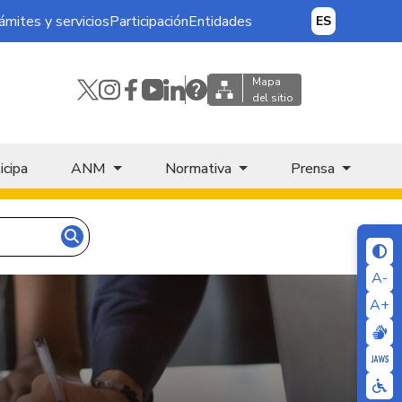
ámites y servicios
Participación
Entidades
ES
Mapa
del sitio
icipa
ANM
Normativa
Prensa
A-
A+