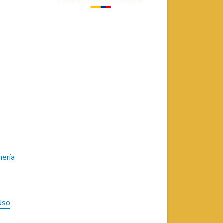
nería
Uso