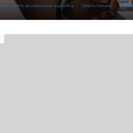
ón de reporte de información específica
Talento humano
Evalua