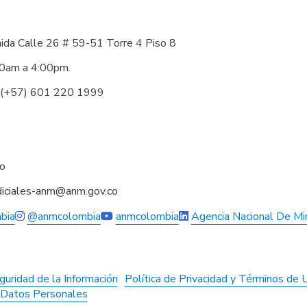
nida Calle 26 # 59-51 Torre 4 Piso 8
30am a 4:00pm.
0 (+57) 601 220 1999
co
judiciales-anm@anm.gov.co
bia
@anmcolombia
anmcolombia
Agencia Nacional De Mi
guridad de la Información
Política de Privacidad y Términos de 
e Datos Personales