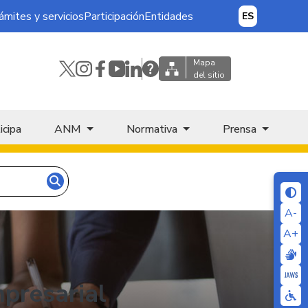
ámites y servicios
Participación
Entidades
ES
Mapa
del sitio
icipa
ANM
Normativa
Prensa
A-
A+
mpresarial