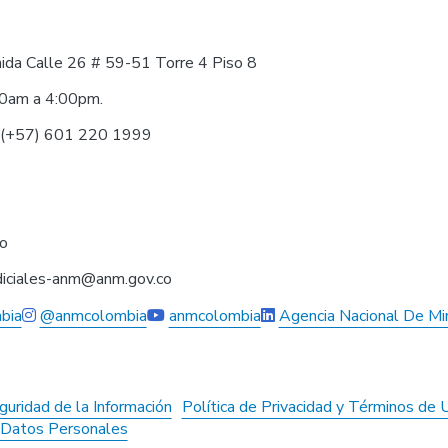
nida Calle 26 # 59-51 Torre 4 Piso 8
30am a 4:00pm.
0 (+57) 601 220 1999
co
judiciales-anm@anm.gov.co
bia
@anmcolombia
anmcolombia
Agencia Nacional De Mi
guridad de la Información
Política de Privacidad y Términos de 
e Datos Personales