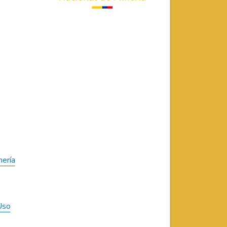
nería
Uso