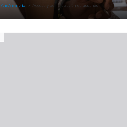
AnnA minería
Acceso y administración de usuarios