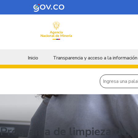
Skip to main content
Menu principal
Inicio
Transparencia y acceso a la información
Programa de limpieza de s