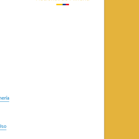
nería
Uso