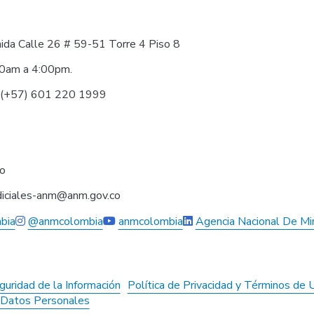
nida Calle 26 # 59-51 Torre 4 Piso 8
30am a 4:00pm.
0 (+57) 601 220 1999
co
judiciales-anm@anm.gov.co
bia
@anmcolombia
anmcolombia
Agencia Nacional De Mi
guridad de la Información
Política de Privacidad y Términos de 
e Datos Personales