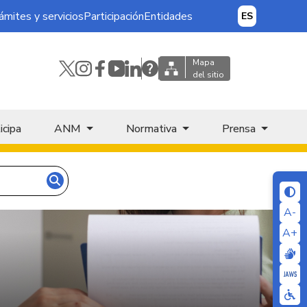
ámites y servicios
Participación
Entidades
ES
Mapa
del sitio
icipa
ANM
Normativa
Prensa
A-
A+