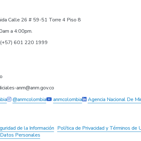
nida Calle 26 # 59-51 Torre 4 Piso 8
30am a 4:00pm.
0 (+57) 601 220 1999
co
judiciales-anm@anm.gov.co
bia
@anmcolombia
anmcolombia
Agencia Nacional De Mi
guridad de la Información
Política de Privacidad y Términos de 
e Datos Personales