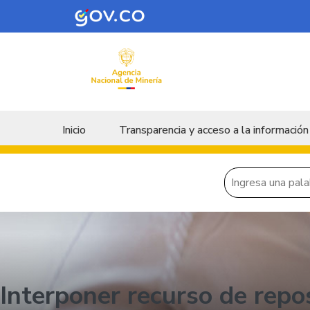
Skip to main content
Menu principal
Inicio
Transparencia y acceso a la información
Interponer recurso de repo