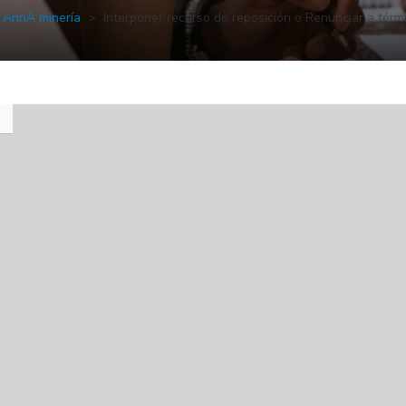
AnnA minería
Interponer recurso de reposición o Renunciar a térm