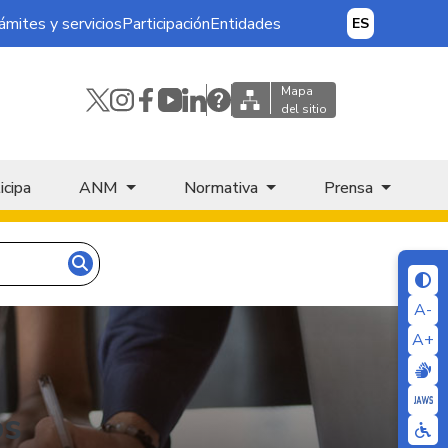
ámites y servicios
Participación
Entidades
ES
Mapa
del sitio
icipa
ANM
Normativa
Prensa
A-
A+
os