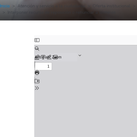
Inicio
Atención y servicio a la ciudadanía
Oferta institucional
Interponer recurso de reposición o renunciar a términos