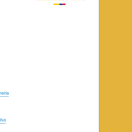
nería
Uso