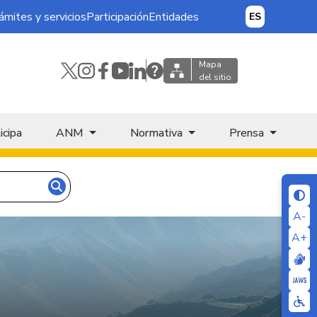
ámites y servicios
Participación
Entidades
ES
Mapa
del sitio
icipa
ANM
Normativa
Prensa
A-
A+