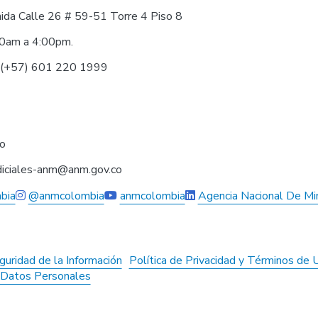
nida Calle 26 # 59-51 Torre 4 Piso 8
30am a 4:00pm.
0 (+57) 601 220 1999
co
judiciales-anm@anm.gov.co
bia
@anmcolombia
anmcolombia
Agencia Nacional De Mi
guridad de la Información
Política de Privacidad y Términos de 
e Datos Personales