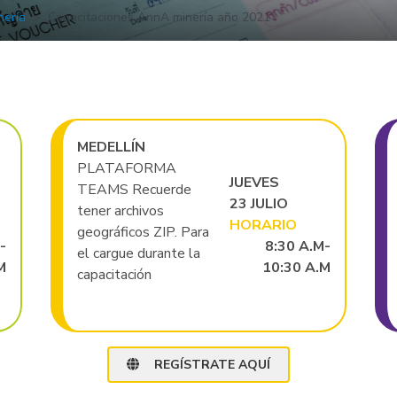
nería
Capacitaciones AnnA minería año 2021
MEDELLÍN
PLATAFORMA
JUEVES
TEAMS Recuerde
23 JULIO
tener archivos
HORARIO
geográficos ZIP. Para
-
8:30 A.M-
el cargue durante la
M
10:30 A.M
capacitación
REGÍSTRATE AQUÍ