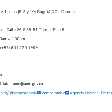
e 4 pisos (8, 9 y 10) Bogotá D.C. - Colombia
nida Calle 26 # 59-51 Torre 4 Piso 8
30am a 4:00pm.
0 (+57) 601 220 1999
co
judiciales-anm@anm.gov.co
bia
@anmcolombia
anmcolombia
Agencia Nacional De Mi