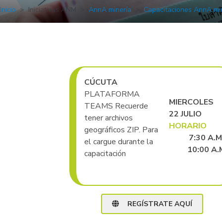
Inicio
Iniciativas ANM
AnnA minería
Capacitaciones AnnA mi
CÚCUTA
PLATAFORMA
MIERCOLES
TEAMS Recuerde
22 JULIO
tener archivos
HORARIO
geográficos ZIP. Para
7:30 A.M
el cargue durante la
10:00 A.
capacitación
REGÍSTRATE AQUÍ