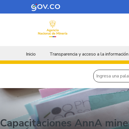
Skip to main content
Menu principal
Inicio
Transparencia y acceso a la información
Capacitaciones AnnA mine