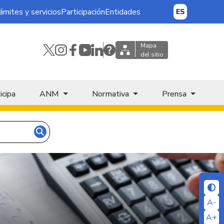
ámites y servicios
Participación
Entidades
ES
Mapa
del sitio
icipa
ANM
Normativa
Prensa
A-
A+