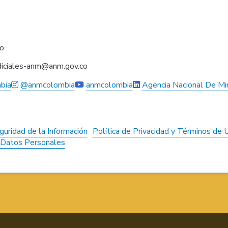
co
judiciales-anm@anm.gov.co
bia
@anmcolombia
anmcolombia
Agencia Nacional De Mi
guridad de la Información
Política de Privacidad y Términos de 
e Datos Personales