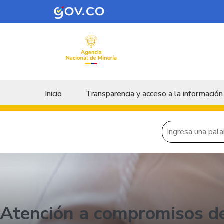
Skip to main content
Menu principal
Inicio
Transparencia y acceso a la información
Atención a compromisos de