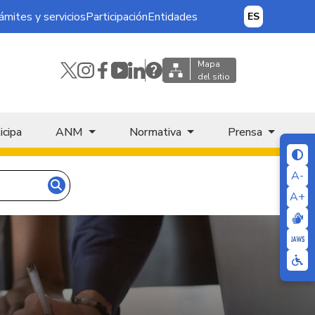
ámites y servicios
Participación
Entidades
ES
Mapa
del sitio
icipa
ANM
Normativa
Prensa
A-
A+