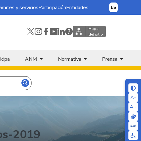
ámites y servicios
Participación
Entidades
ES
Mapa
del sitio
icipa
ANM
Normativa
Prensa
A-
A+
ios-2019