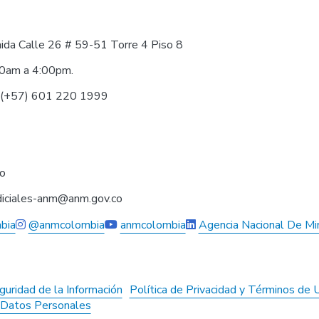
nida Calle 26 # 59-51 Torre 4 Piso 8
30am a 4:00pm.
0 (+57) 601 220 1999
co
judiciales-anm@anm.gov.co
bia
@anmcolombia
anmcolombia
Agencia Nacional De Mi
guridad de la Información
Política de Privacidad y Términos de 
e Datos Personales