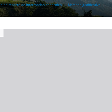
ón de reporte de información específica
Memoria justificativa