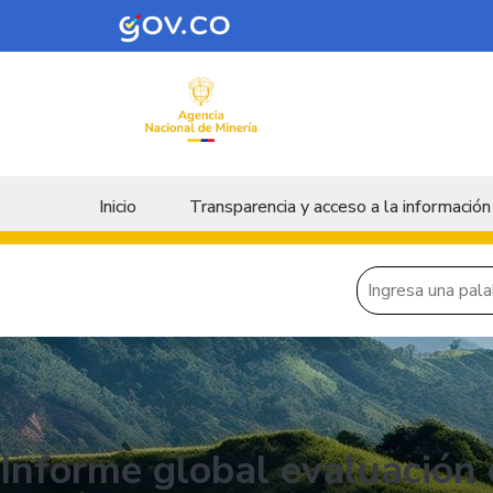
Skip to main content
Menu principal
Inicio
Transparencia y acceso a la información
Informe global evaluación