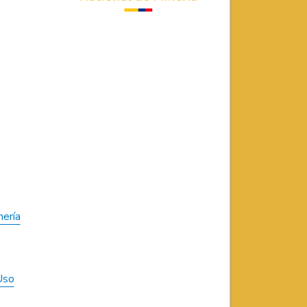
nería
Uso