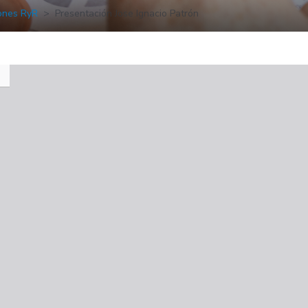
iones RyR
Presentación Jose Ignacio Patrón