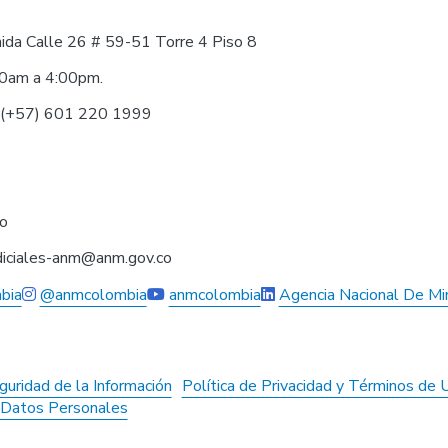
nida Calle 26 # 59-51 Torre 4 Piso 8
30am a 4:00pm.
0 (+57) 601 220 1999
co
judiciales-anm@anm.gov.co
bia
@anmcolombia
anmcolombia
Agencia Nacional De Mi
guridad de la Información
Política de Privacidad y Términos de 
e Datos Personales