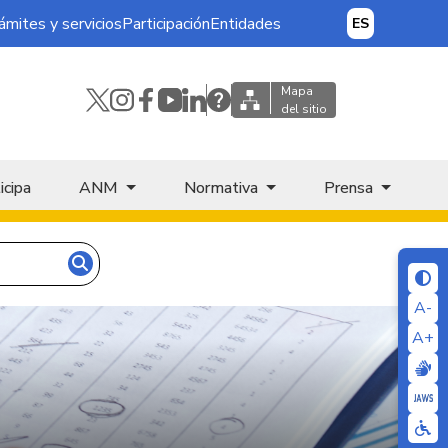
ámites y servicios
Participación
Entidades
ES
Mapa
del sitio
icipa
ANM
Normativa
Prensa
A-
A+