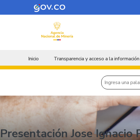
Skip to main content
Menu principal
Inicio
Transparencia y acceso a la información
Presentación Jose Ignacio 