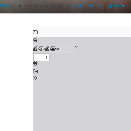
Inicio
Información al ciudadano
Eventos, memorias y presentac