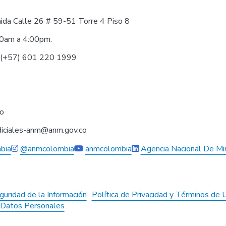
nida Calle 26 # 59-51 Torre 4 Piso 8
30am a 4:00pm.
0 (+57) 601 220 1999
co
judiciales-anm@anm.gov.co
bia
@anmcolombia
anmcolombia
Agencia Nacional De Mi
guridad de la Información
Política de Privacidad y Términos de 
e Datos Personales