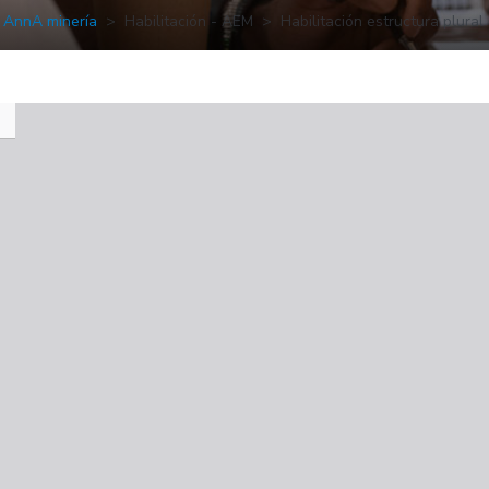
AnnA minería
Habilitación - AEM
Habilitación estructura plural