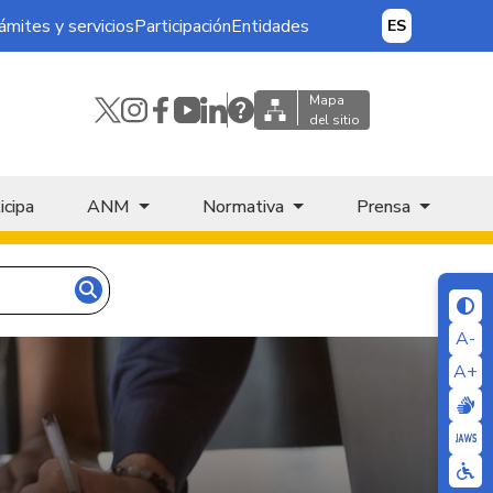
ámites y servicios
Participación
Entidades
ES
Mapa
del sitio
icipa
ANM
Normativa
Prensa
A-
A+