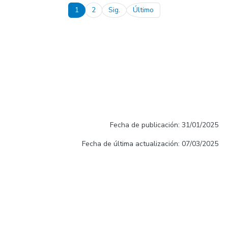
Pagination
1
2
Sig.
Último
Next page
Last page
Fecha de publicación: 31/01/2025
Fecha de última actualización: 07/03/2025