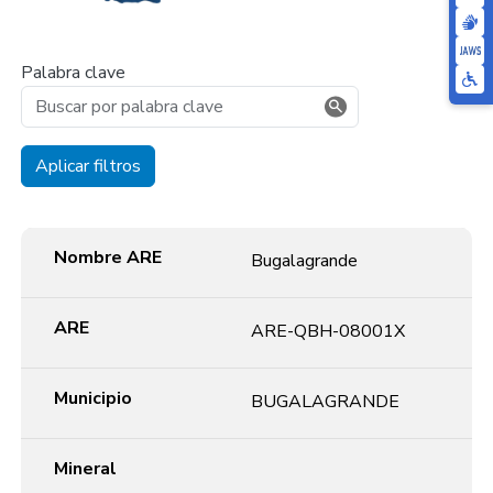
Palabra clave
Aplicar filtros
Nombre ARE
ARE
Municipio
Mineral
Extensión(Ha)
No. Beneficiarios
Acto. Administrativo
Nombre ARE
Bugalagrande
ARE
ARE-QBH-08001X
Municipio
BUGALAGRANDE
Mineral