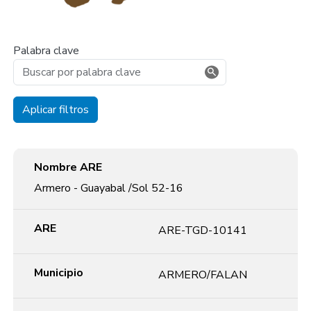
Palabra clave
Aplicar filtros
Nombre ARE
ARE
Municipio
Mineral
Extensión(Ha)
No. Beneficiarios
Acto. Administrativo
Nombre ARE
Armero - Guayabal /Sol 52-16
ARE
ARE-TGD-10141
Municipio
ARMERO/FALAN