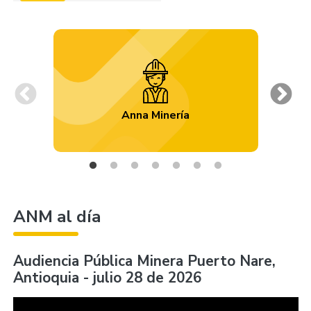
Previous
Ne
Anna Minería
ANM al día
Audiencia Pública Minera Puerto Nare,
Antioquia - julio 28 de 2026