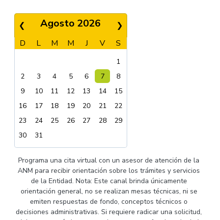
Agosto 2026
❮
❯
D
L
M
M
J
V
S
1
2
3
4
5
6
7
8
9
10
11
12
13
14
15
16
17
18
19
20
21
22
23
24
25
26
27
28
29
30
31
Programa una cita virtual con un asesor de atención de la
ANM para recibir orientación sobre los trámites y servicios
de la Entidad. Nota: Este canal brinda únicamente
orientación general, no se realizan mesas técnicas, ni se
emiten respuestas de fondo, conceptos técnicos o
decisiones administrativas. Si requiere radicar una solicitud,