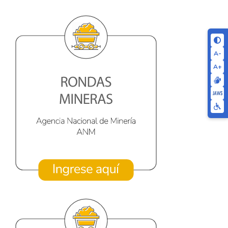
A-
A+