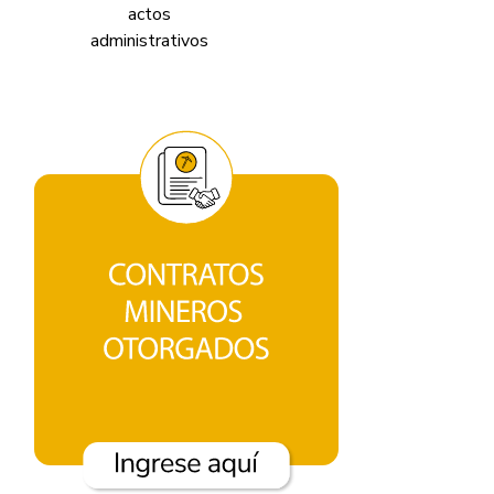
actos
v
administrativos