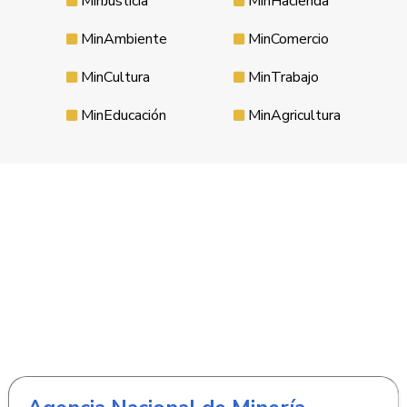
MinJusticia
MinHacienda
MinAmbiente
MinComercio
MinCultura
MinTrabajo
MinEducación
MinAgricultura